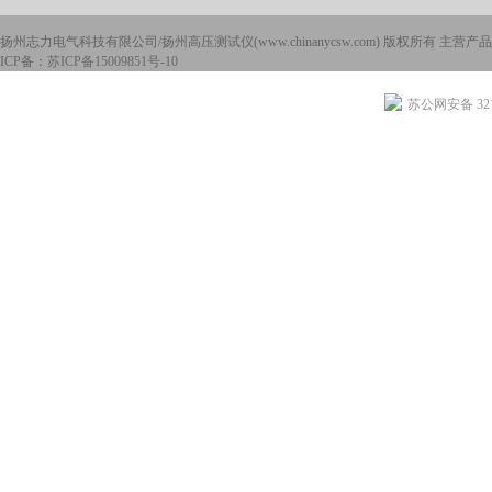
扬州志力电气科技有限公司/扬州高压测试仪(www.chinanycsw.com) 版权所有 主营产品
ICP备：
苏ICP备15009851号-10
苏公网安备 3210