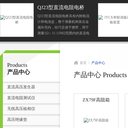
QJ23型直流电阻电桥
QJ23型直流电阻电桥具有内附检流
计和电池盒，整个测量机构装在金
扬州志力电气科技有限公司/扬州高压测试仪
属外壳内，轻巧且便于携带，用于
测量1Ω～11.11MΩ范围内的直流电
阻，适宜在实验室、现场和学校使
用。
首
首页
>
产品中心
Products
产品中心
产品中心 Products
直流高压发生器
直流电阻测试仪
ZX79F高阻箱
无线高压核相仪
高压绝缘垫