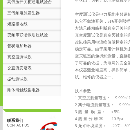
空状态，为有计划地更换真空
高低压开关柜通电试验台
三倍频电源发生器
空度测试仪是电力系统中普遍
以它不象油开关，
SF6开关
短路接地线
方法只能粗略判断真空开关的
变频串联谐振耐压试验装置
真空度测试仪是真空灭弧室的
改以往采用电流峰值做标定的
管状电加热器
稳定可靠。由于采用计算机为
空灭弧室的免拆卸测量，直接
真空度测试仪
了可靠的依据，为电网的安全
交直流安培表
本仪器测量精度高，操作简单
试、维修的仪器之一。
振动测试仪
刚体滑触线集电器
技术参数
1.真空度测量范围： 9.999×10-
2.离子电流测量范围： 9.999×10
3.测 量 误 差： ＜5%
4.测 量 分 辨 率： 10-5pa
联系我们
CONTACT US
5.允许环境温度： -20℃～50