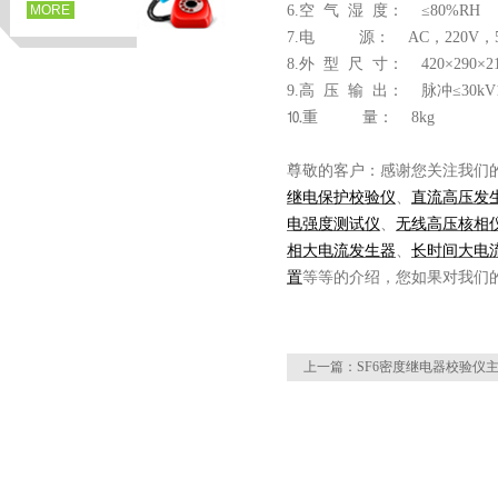
MORE
6.空 气 湿 度： ≤80%RH
7.电 源： AC，220V，50
8.外 型 尺 寸： 420×290×
9.高 压 输 出： 脉冲≤30kV1
⒑重 量： 8kg
尊敬的客户：感谢您关注我们
继电保护校验仪
、
直流高压发
电强度测试仪
、
无线高压核相
相大电流发生器
、
长时间大电
置
等等的介绍，您如果对我们
页
上一篇：
SF6密度继电器校验仪