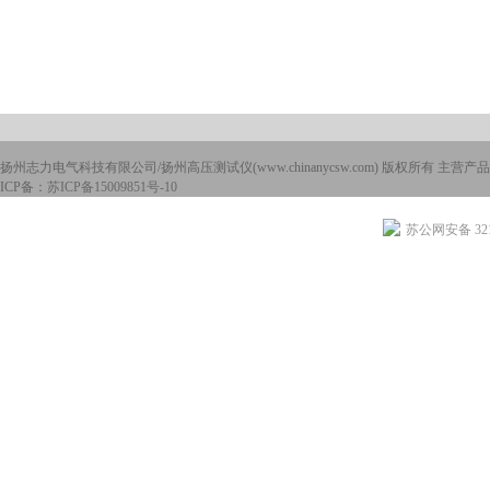
扬州志力电气科技有限公司/扬州高压测试仪(www.chinanycsw.com) 版权所有 主营产品
ICP备：
苏ICP备15009851号-10
苏公网安备 3210