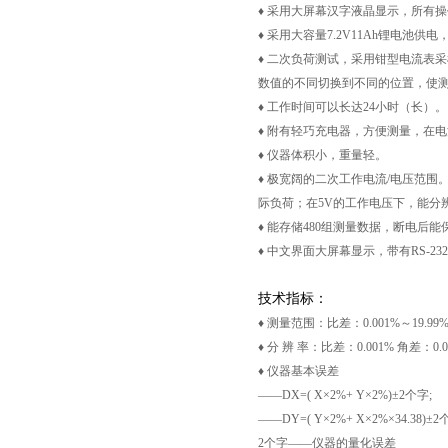
♦ 采用大屏幕汉字液晶显示，所有
♦ 采用大容量7.2V11Ah锂电
♦ 二次负荷测试，采用钳型电流表
数值的不同切换到不同的位置，使
♦ 工作时间可以长达24小时（长）。
♦ 附有轻巧充电器，方便测量，在
♦ 仪器体积小，重量轻。
♦ 极宽阔的二次工作电流/电压范围
际负荷；在5V的工作电压下，能分辨0
♦ 能存储480组测量数据，断电后能
页
♦ 中文界面大屏幕显示，带有RS-23
技术指标：
♦ 测量范围：比差：0.001%～19.99% 
♦ 分 辨 率：比差：0.001% 角差：0.0
♦ 仪器基本误差
——DX=( X×2%+ Y×2%)±2个字;
——DY=( Y×2%+ X×2%×34.38)±
2个字——仪器的量化误差