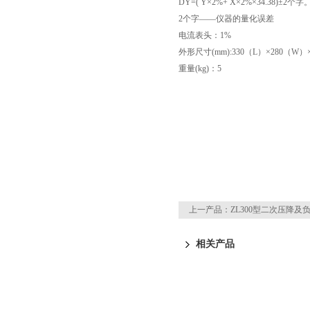
DY=( Y×2%+ X×2%×34.38)±2个字
2个字——仪器的量化误差
电流表头：1%
外形尺寸(mm):330（L）×280（W）
重量(kg)：5
上一产品：
ZL300型二次压降及
相关产品