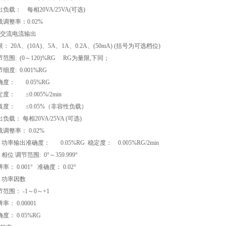
负载： 每相20VA/25VA(可选)
载调整率：0.02%
、交流电流输出
： 20A、(10A)、5A、1A、0.2A、(50mA) (括号为可选档位)
节范围: (0～120)%RG RG为量限,下同；
细度: 0.001%RG
确度： 0.05%RG
度： ≤0.005%/2min
真度： ≤0.05%（非容性负载）
负载： 每相20VA/25VA (可选)
调整率： 0.02%
 功率输出准确度： 0.05%RG 稳定度： 0.005%RG/2min
 相位 调节范围: 0°～359.999°
率： 0.001° 准确度： 0.02°
、 功率因数
范围： -1～0～+1
率： 0.00001
度： 0.05%RG