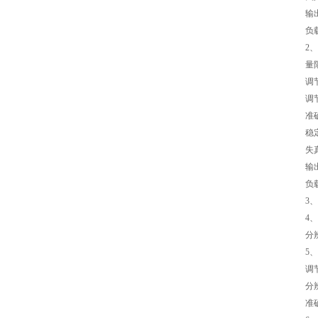
输出
负
2
量限
调
调节
准
稳定
失
输出
负载
3、
4、
分辨
5
调节
分辨
准确