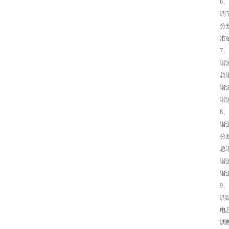
6
调节
分辨
准确
7
谐
总谐
谐波
谐
8
谐波
分辨
总谐
谐波
谐
9
调
电压
调