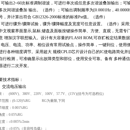
、可输出2~60次标准调制谐波，可进行单次或任意多次谐波叠加输出；可输出
多次间谐波叠加 输出。（选件）；可输出调制频率为[0.0001Hz，40.00
号，并计算出符合 GB12326-2000标准的标准Pst值。（选件）
、可进行骤升/骤降试验，骤升/骤降幅度及宽度可任意设置。（选件）采用大屏幕
中文视窗界面显示,鼠标,键盘及面板按键操作简单、方便、直观，无需专
意 增加汉字联想输入。设计有大容量的FLASH ROM,可存贮检定结果
、电压、电流、功率、相位设有常用试验点，操作简单，一键到位，使用
进行各种细度调节。采用超大 规模CPLD芯片设计自己的IC使电路简化
自行检测，可准确显示出故障类型和部位，使用安全可靠。备有 多种通
器进行二次开发。
要技术指标：
、 交流电压输出
： (600V)、380V、220V、100V、57.7V、(15V)(括号为可选档位)
节范围：(0-120)%RG RG为量限,下同
细度：0.001%RG
度：0.05%RG
度：≤0.005%/2min
真度：≤0.05%（非容性负载）；