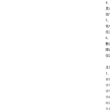
4
意
信
5
化
任
6
数
障
仪
页
主
1
量限
调
调节
准确
稳定
失