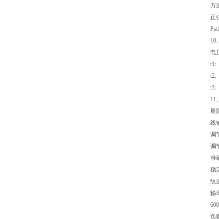
方波
正弦
Ps
1
电压
t1
t2
t3
1
量
线
调
调节
准
稳定
纹
输出
60
负载