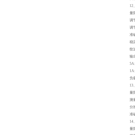
1
量限
调
调节
准
稳定
纹
输出
5A
1A
负载
1
量限
测
分辨
准
1
量限