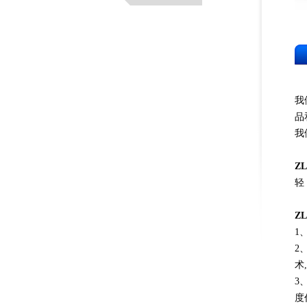
我
品
我
Z
轻
Z
1
2
术
3
度