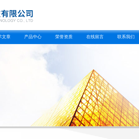
术文章
产品中心
荣誉资质
在线留言
联系我们