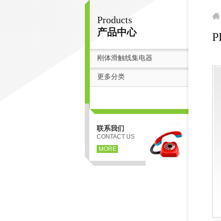
Products
扬州志力电气科技有限公司/扬州高压测试仪
产品中心
P
刚体滑触线集电器
首
更多分类
联系我们
CONTACT US
MORE