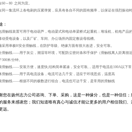
在60～80 之间为宜。
在同一集流环上各电刷的压紧弹簧，应具有各自不同的固有频率，以保证在强烈振动
途：
电滑触线装置可用于电动葫芦，电动梁式和电动单梁桥式起重机；堆垛机，机电产品
移动受电设备，以及厂矿、车间、办公场所内固定敷设母线槽。
遍采用单极H安全滑触线，在防护等级、绝缘方面有很大改进，安全可靠。
全滑触线——用于灰尘，潮湿等环境，可配防尘密封条和手保护（滑触线离人距离很近的
于300米/分钟。
极滑触线——安装方便，速度快,结构简单紧凑，安全可靠,，适用于电流在100A以下常
体滑触线——用于高电流设备，电流可达几千安，适应于环境恶劣，温度高
极滑触线——根据不同的极数进行组合，电流也可达千安，是常用的滑触线
谢您在扬州志力公司咨询、下单、采购，这是一种缘分，也是一种信任；
的服务来感谢您；我们知道唯有真心与诚信才能让更多的用户相信我们、
更远。