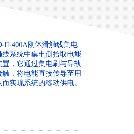
DD-II-400A刚体滑触线集电
触线系统中集电侧拾取电能
装置，它通过集电刷与导轨
接触，将电能直接传导至用
从而实现系统的移动供电。