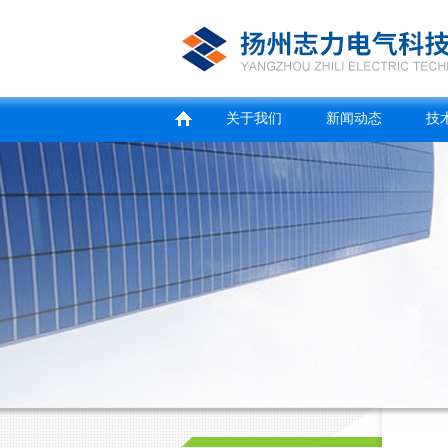
关于我们
新闻动态
技