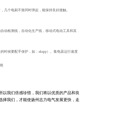
时，几个电刷不致同时弹起，能保持良好接触。
的自动检测线，自动化生产线，移动式电动工具和其
时候要配手保护，如：akapp）。集电器运行速度
用
所以我们倍感珍惜，我们将以优质的产品和良
选择我们，才能使扬州志力电气发展更快，走