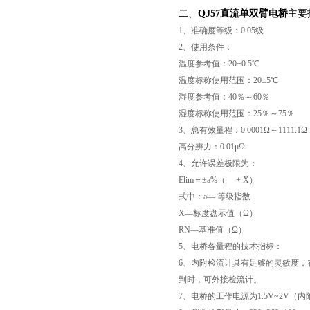
二、
QJ57直流单双臂电桥
主要
1、准确度等级：0.05级
2、使用条件：
温度参考值：20±0.5℃
温度标称使用范围：20±5℃
湿度参考值：40％～60％
湿度标称使用范围：25％～75％
3、总有效量程：0.0001Ω～1111.1Ω
高分辨力：0.01μΩ
4、允许误差极限为：
Elim＝±a%（ + X）
页
式中：a— 等级指数
X—标度盘示值（Ω）
RN—基准值（Ω）
5、电桥各量程的技术指标：
6、内附检流计具有足够的灵敏度，在各
到时，可外接检流计。
7、电桥的工作电源为1.5V~2V（