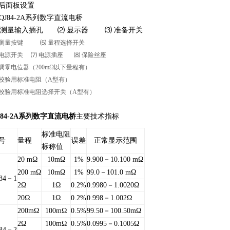
. 后面板设置
 测量输入插孔 ⑵ 显示器 ⑶ 准备开关
 测量按键 ⑸ 量程选择开关
 电源开关 ⑺ 电源插座 ⑻ 保险丝座
 调零电位器（200mΩ以下量程有）
 校验用标准电阻（A型有）
 校验用标准电阻选择开关（A型有）
J84-2A系列数字直流电桥
主要技术指标
标准电阻
号
量程
误差
正常显示范围
标称值
20 mΩ
10mΩ
1%
9.900－10.100 mΩ
200 mΩ
10mΩ
1%
99.0－101.0 mΩ
84－1
2Ω
1Ω
0.2%
0.9980－1.0020Ω
20Ω
1Ω
0.2%
0.998－1.002Ω
200mΩ
100mΩ
0.5%
99.50－100.50mΩ
2Ω
100mΩ
0.5%
0.0995－0.1005Ω
84－2