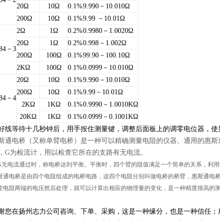
20Ω
10Ω
0.1%
9.990－10.010Ω
200Ω
10Ω
0.1%
9.99 －10.01Ω
2Ω
1Ω
0.2%
0.9980－1.0020Ω
20Ω
1Ω
0.2%
0.998－1.002Ω
84－3
200Ω
100Ω
0.1%
99.90－100.10Ω
2KΩ
100Ω
0.1%
0.0999－10.010Ω
20Ω
10Ω
0.1%
9.990－10.010Ω
200Ω
10Ω
0.1%
9.99－10.01Ω
84－4
2ΚΩ
1ΚΩ
0.1%
0.9990－1.0010ΚΩ
20ΚΩ
1ΚΩ
0.1%
0.0999－0.1001ΚΩ
好线等待十几秒钟后，用手按住测量键，调整后面板上的调零电位器，使
斯通电桥（又称单臂电桥）是一种可以精确测量电阻的仪器。通用的惠斯通电
，G为检流计，用以检查它所在的支路有无电流。
G无电流通过时，称电桥达到平衡。平衡时，四个臂的阻值满足一个简单的关系，利用
斯通电桥是由四个电阻组成的电桥电路，这四个电阻分别叫做电桥的桥臂，惠斯通电
变电阻两端的电压然后处理，就可以计算出相应的物理量的变化，是一种精度很高的
谢您在扬州志力公司咨询、下单、采购，这是一种缘分，也是一种信任；