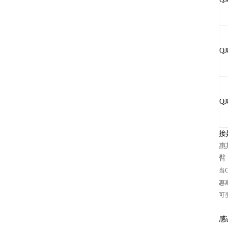
QJ
QJ
接
惠
臂
当
惠
可
感