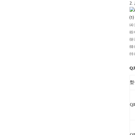
2
⑴
⑷
⑹
⑼
⑽
⑾
Q
页
型
QJ
QJ