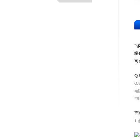
“
络
司
Q
Q
电
电
面
1.