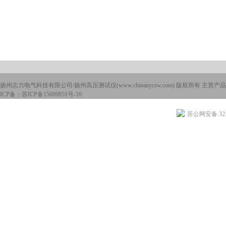
扬州志力电气科技有限公司/扬州高压测试仪(www.chinanycsw.com) 版权所有 主营产品
ICP备：
苏ICP备15009851号-10
苏公网安备 3210