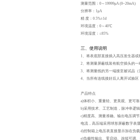
测量范围：0～19999μA (0~20mA)
分辨率：1μA
精 度：0.5%±1d
环境温度：0～40℃
环境湿度：≤85%
三、使用说明
1、将表底部直接插入高压发生器或
2、将测量屏蔽线装有航空插头的一端
3、将测量线的另一端接至被试品（
页
4、当所有连线接好后人离开试验
产品特点
a)体积小、重量轻、更美观、更可
b)采用技术、工艺制造，脉冲串逻
c)精度高、测量准确。输出电压调
电流，高压端采用球形屏蔽数字表
d)控制箱上电压表直接显示加在负
e)负极性输出、零启动、连续可调