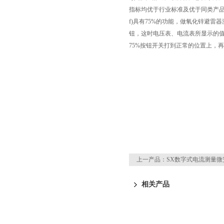
指标均优于行业标准及优于同类产
f)具有75%的功能，做氧化锌避雷
钮，这时电压表、电流表所显示的值
75%按钮开关打到正常的位置上，
上一产品：
SX数字式电流测量微
相关产品