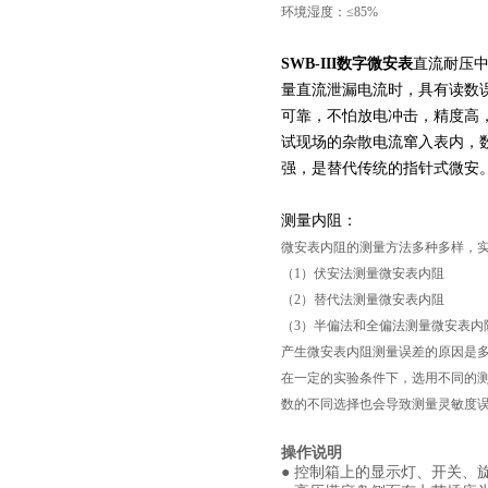
环境湿度：≤85%
SWB-III数字微安表
直流耐压
量直流泄漏电流时，具有读数
可靠，不怕放电冲击，精度高
试现场的杂散电流窜入表内，
强，是替代传统的指针式微安
测量内阻：
微安表内阻的测量方法多种多样，实验教学中
页
（1）伏安法测量微安表内阻
（2）替代法测量微安表内阻
（3）半偏法和全偏法测量微安表内
产生微安表内阻测量误差的原因是
在一定的实验条件下，选用不同的测
数的不同选择也会导致测量灵敏度
操作说明
● 控制箱上的显示灯、开关