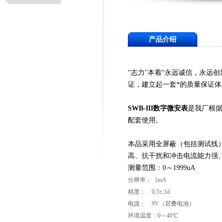
产品介绍
“志力"本着“永远诚信，永远创
证，建立起一套*的质量保证
SWB-III数字微安表
是我厂根
配套使用。
本品采用全屏蔽（包括测试线
高、抗干扰和冲击电流能力强
测量范围：0～1999uA
分辨率： 1mA
精度： 0.5±;1d
电源： 9V（层叠电池）
环境温度：0～40℃