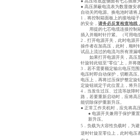
● 高压塔底盘侧面有七芯插
● 高压屏蔽电流表为数显微
自动关闭电源。换电池时请将
1
．将控制箱面板上的接地端子
的安全，
请务必反复检查地线
用提的七芯电缆连接控制
插入并顺时针拧紧。（可用电
2
．打开电源开关，此时电源开
操作者在加高压，此时，顺时
试品上流过的电流与所有泄漏
如果打开电源开关，高压
针旋转此钮至“零位"上，并将
3
．若不需要额定输出电压范围
电压时即自动保护，切断高压
电压上，再将过压保护整定旋
定旋钮就定于此位置上，将升
4
．当发生过压、过流等故障时
路，若要重新启动时，应将高
能切除保护重新升压。
● 正常工作关机时，应先将
●
电源开关兼用于保护重置
新升压。
5
．负载为大容性负载时，为避
逆时针旋至零位上，此时电压