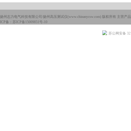
扬州志力电气科技有限公司/扬州高压测试仪(www.chinanycsw.com) 版权所有 主营产品
ICP备：
苏ICP备15009851号-10
苏公网安备 3210