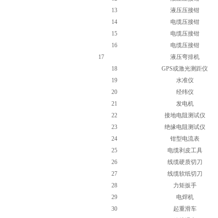
13
液压压接钳
14
电缆压接钳
15
电缆压接钳
16
电缆压接钳
17
液压弯排机
18
GPS或激光测距仪
19
水准仪
20
经纬仪
21
发电机
22
接地电阻测试仪
23
绝缘电阻测试仪
24
钳型电流表
25
电缆剥皮工具
26
线缆硬质切刀
27
线缆软纸切刀
28
力矩扳手
29
电焊机
30
起重滑车