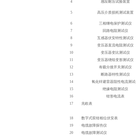
4
感应耐压试验装置
5
高压介质损耗测试装置
6
三相继电保护测试仪
7
回路电阻测试仪
8
互感器伏安特性测试仪
9
变压器直流电阻测试仪
10
变压器变比测试仪
11
变压器绕组变形测试仪
12
有载分接开关测试仪
13
断路器特性测试仪
14
氧化锌避雷器阻性电流测试
15
绝缘电阻测试仪
16
钳形电流表
17
兆欧表
18
数字式双钳相位伏安表
19
电缆故障探伤仪
20
电缆故障测试仪