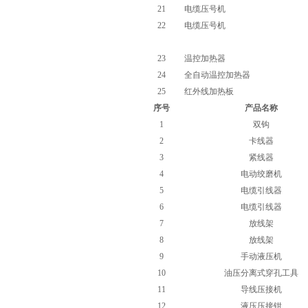
21
电缆压号机
22
电缆压号机
23
温控加热器
24
全自动温控加热器
25
红外线加热板
序号
产品名称
1
双钩
2
卡线器
3
紧线器
4
电动绞磨机
5
电缆引线器
6
电缆引线器
7
放线架
8
放线架
9
手动液压机
10
油压分离式穿孔工具
11
导线压接机
12
液压压接钳