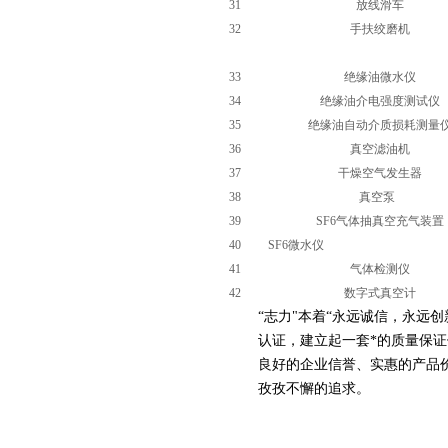
31
放线滑车
32
手扶绞磨机
33
绝缘油微水仪
34
绝缘油介电强度测试仪
35
绝缘油自动介质损耗测量
36
真空滤油机
37
干燥空气发生器
38
真空泵
39
SF6气体抽真空充气装置
40
SF6微水仪
41
气体检测仪
42
数字式真空计
“志力"本着“永远诚信，永远创
认证，建立起一套*的质量保
良好的企业信誉、实惠的产品
孜孜不懈的追求。