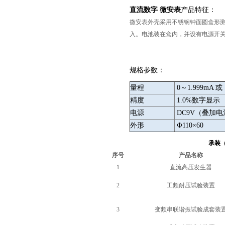
直流数字 微安表
产品特征：
微安表外壳采用不锈钢钟面圆盒形
入。电池装在盒内，并设有电源开
规格参数：
量程
0～1.999mA 或
精度
1.0%数字显示
电源
DC9V（叠加
外形
Ф110×60
页
承装
序号
产品名称
1
直流高压发生器
2
工频耐压试验装置
3
变频串联谐振试验成套装