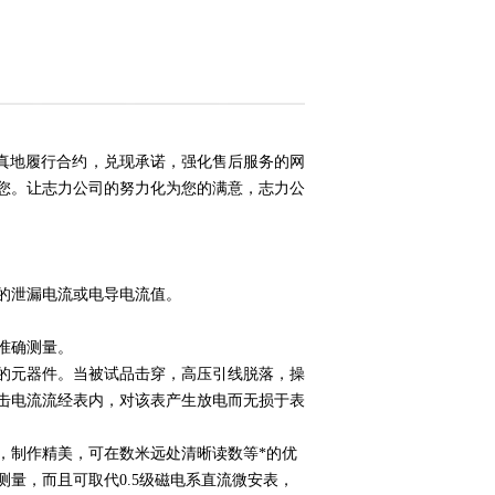
认真地履行合约，兑现承诺，强化售后服务的网
您。让志力公司的努力化为您的满意，志力公
的泄漏电流或电导电流值。
准确测量。
的元器件。当被试品击穿，高压引线脱落，操
击电流流经表内，对该表产生放电而无损于表
，制作精美，可在数米远处清晰读数等*的优
量，而且可取代0.5级磁电系直流微安表，