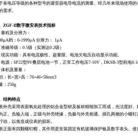
于各电压等级的各种型号的避雷器电导电流的测量。经几年来现场使用的
的需求。
、
ZGF-II
数字微安表技术指标
、量程及分辨力：
00μA档：0-1999μA 分辨力： 1μA
、准确等级：0.5级（实测达0.2级）
、现实功能：具有电流极性、超量限、电池欠电压自动显示功能。
、电源：6F22型9V叠层电池一节，正常工作电压7-10V，DKSB-3型耗电0.
、体积及重量：
积：长×宽×高：76×46×58mm3
量：250g
、结构特点
表外壳采用表面氧化处理的铝合金型材及板材精细加工而成，光洁度好、精
为正、负输入端，正级与外壳绝缘，负极与外壳相通。插孔两侧的小螺钉
拧动，以免造成仪表的损坏。
表正面有四颗螺钉帽，其作用是安装固定有机玻璃保护板及数字表头。使