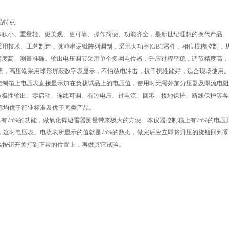
品特点
)体积小、重量轻、更美观、更可靠、操作简便、功能齐全，是新世纪理想的换代产品。
)采用技术、工艺制造，脉冲串逻辑阵列调制，采用大功率IGBT器件，相位模糊控制
)精度高、测量准确。输出电压调节采用单个多圈电位器，升压过程平稳，调节精度高
流，高压端采用球形屏蔽数字表显示，不怕放电冲击，抗干扰性能好，适合现场使用
)控制箱上电压表直接显示加在负载试品上的电压值，使用时无需外加分压器及限流电
)负极性输出、零启动、连续可调、有过电压、过电流、回零、接地保护、断线保护等
标均优于行业标准及优于同类产品。
)具有75%的功能，做氧化锌避雷器测量带来极大的方便。本仪器控制箱上有75%的电压开
，这时电压表、电流表所显示的值就是75%的数据，做完后应立即将升压的旋钮回到
5%按钮开关打到正常的位置上，再做其它试验。