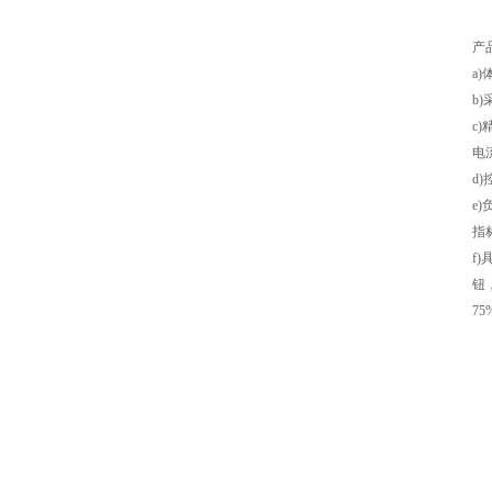
产
a
b
c
电
d
e
指
f
钮
7