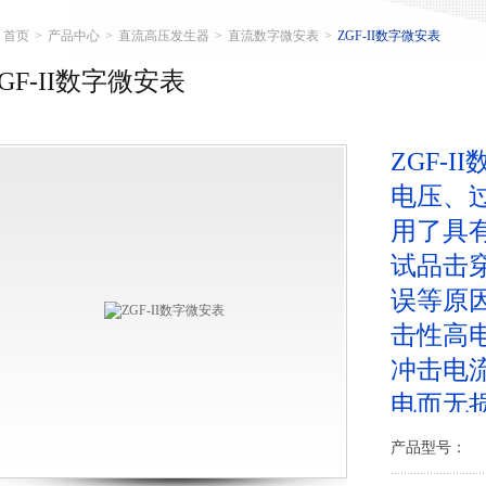
首页
>
产品中心
>
直流高压发生器
>
直流数字微安表
>
ZGF-II数字微安表
GF-II数字微安表
ZGF-
电压、
用了具
试品击
误等原
击性高
冲击电
电而无
产品型号：