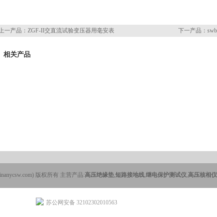
上一产品：
ZGF-II交直流试验变压器用毫安表
下一产品：
sw
相关产品
ycsw.com) 版权所有 主营产品:
高压绝缘垫
,
短路接地线
,
继电保护测试仪
,
高压核相仪
苏公网安备 32102302010563