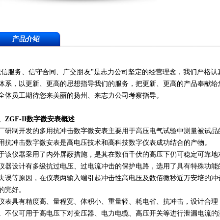
产品介绍
诚信服务、信守合同、广交朋友"是志力公司坚定的经营理念，我们严格
体系，以更新、更高的思想指导我们的服务，把更新、更高的产品奉献给
全体员工期待您来美丽的扬州、来志力公司考察指导。
、
ZGF-II
数字微安表概述
厂研制开发的多用抗冲击数字微安表主要用于高压电气试验中测量被试品
用抗冲击数字微安表是高电压技术和高科技数字仪表成功结合的产物。
于该仪器采用了内外屏蔽措施，是其在数佰千伏的高压下仍可稳定可靠地
仪器设计有多级抗过电压、过电流冲击的保护电路，选用了具有特殊功能
失误等原因，在仪表两输入端引起冲击性高电压及数佰微秒近万安培的冲
的完好。
仪表具有精度高、量程宽、体积小、重量轻、耗电省、抗冲击，设计合理
。不仅可用于高电压下对变压器、电力电缆、高压开关等进行泄漏电流的测