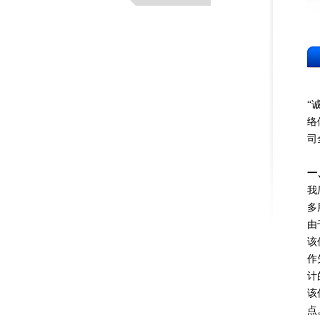
“
络
司
一
我
多
由
该
作
计
该
点