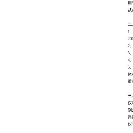
用
试
二
1
20
2
3
4
5
页
体
重
三
仪
别
得
仪