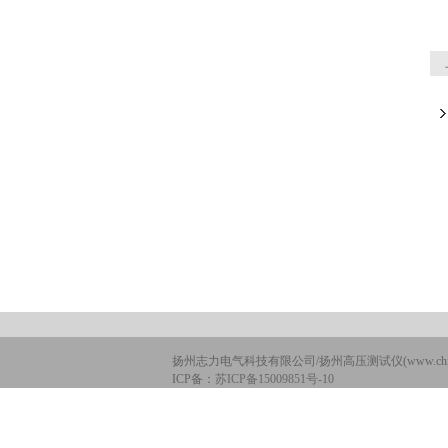
扬州志力电气科技有限公司/扬州高压测试仪(www.chinan
ICP备：
苏ICP备15009851号-10