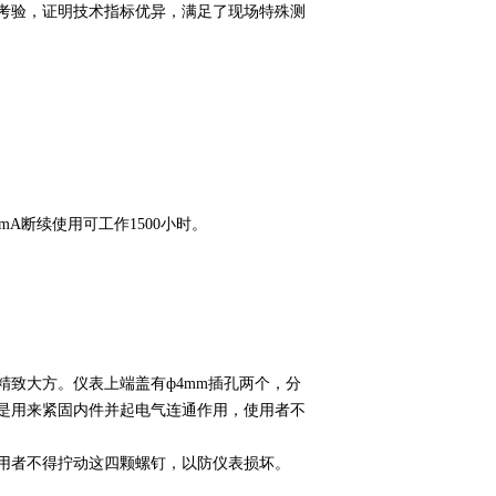
考验，证明技术指标优异，满足了现场特殊测
1mA断续使用可工作1500小时。
致大方。仪表上端盖有ф4mm插孔两个，分
是用来紧固内件并起电气连通作用，使用者不
用者不得拧动这四颗螺钉，以防仪表损坏。