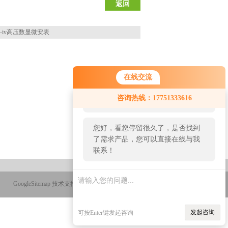
返回
b-iv高压数显微安表
在线交流
您好！欢迎前来咨询，很高兴为您
咨询热线：17751333616
服务，请问您要咨询什么问题呢？
您好，看您停留很久了，是否找到
了需求产品，您可以直接在线与我
联系！
GoogleSitemap
技术支持：
智慧城市网
管理登陆
发起咨询
可按Enter键发起咨询