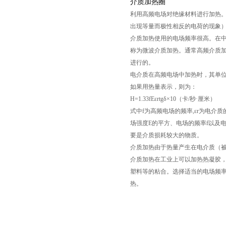
介质加热圈
利用高频电场对绝缘材料进行加热
出现等量而极性相反的电荷的现象
介质加热使用的电场频率很高。在中、
称为微波介质加热。通常高频介质
进行的。
电介质在高频电场中加热时，其单位体积内吸
如果用热量表示，则为：
H=1.33fEεrtgδ×10（卡/秒·厘米）
式中f为高频电场的频率,εr为电介
场强度E的平方、电场的频率f以及电
要是介质损耗较大的物质。
介质加热由于热量产生在电介质（
介质加热在工业上可以加热热凝胶
塑料等的粘合。选择适当的电场频
热。