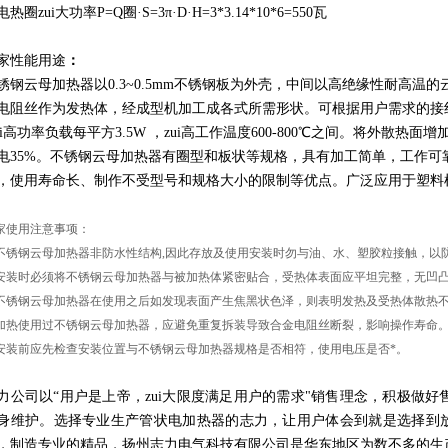
热圈zui大功率P=Q圈·S=3π·D·H=3*3.14*10*6=550瓦
家性能用途
：
锈钢云母加热器以0.3~0.5mm不锈钢板为外壳，中间以高绝缘性耐高
电阻丝作为发热体，经成型机加工成各式所需形状。可根据用户需求的接线方式，
zui高功率负载每平方3.5W ，zui高工作温度600-800℃之间。将外
电35%。不锈钢云母加热器有圈型和板状等规格，具有加工简单，工作可
，使用寿命长、制作不受型号和规格大小的限制等优点。广泛应用于塑料
家使用注意事项：
. 不锈钢云母加热器非防水性结构,因此存放及使用安装时勿与油、水、塑胶粒接触，以
. 安装时必须将不锈钢云母加热器与被加热体紧密贴合，受热体表面应平坦完整，无凹
. 不锈钢云母加热器在使用之后如发现表面产生焦黑状色泽，则表明发热及受热体散热
. 加热使用过不锈钢云母加热器，应避免重复拆装导致合金电阻丝断裂，影响操作寿命
. 安装前应先检查安装位置与不锈钢云母加热器规格是否相符，使用电压是否*。
力公司以“用户是上帝，zui大限度满足用户的需求"销售理念，积极做
身维护。选择专业生产管状电加热器的志力，让用户体会到就是选择到放
，制造专业的精品，扬州志力电气科技有限公司是华东地区为数不多的生