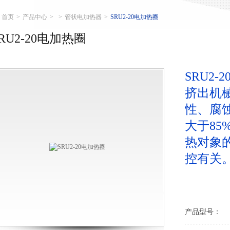
首页
>
产品中心
>
>
管状电加热器
>
SRU2-20电加热圈
RU2-20电加热圈
SRU2
挤出机
性、腐
大于8
热对象
控有关
产品型号：