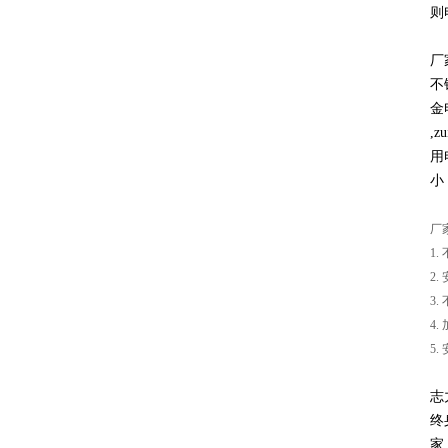
则电
厂
不
金
,
用
小
厂
1
2
3
4
5
志
终
家