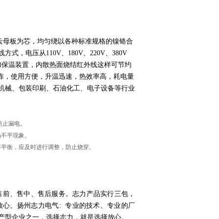
温的云母板为芯，均匀绕以各种标准规格的镍铬合
电压从110V、180V、220V、380V
散热面增加保温装置，内散热面烧结红外线这样可节约
靠，使用方便，升温迅速，热效率高，耗电量
机械、包装印刷、石油化工、电子设备等行业
防止漏电。
凸不平现象。
不平衡，应及时进行调整，防止烧穿。
。
好售前、售中、售后服务。志力产品实行三包，
心。扬州志力电气: 专业的技术、专业的厂
产型企业之一，选择志力，就是选择放心。