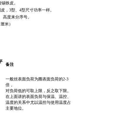
m镀锡铁皮。
铜皮，3型、4型尺寸功率一样。
径、高度来分序号。
方厘米）
平
备注
一般丝表面负荷为圈表面负荷的2-3
倍，
对负荷低的可取上限，反之取下限。
在上面讲的表面负荷与保温、温控、
温度的关系中尤以温控与使用温度占
主要地位。