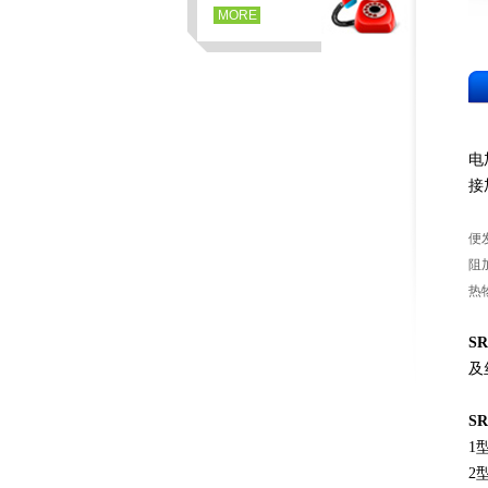
MORE
电
接
便
阻
热
S
及
S
1
2