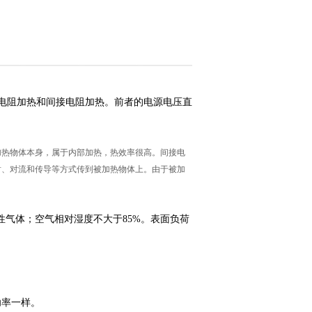
电阻加热和间接电阻加热。前者的电源电压直
加热物体本身，属于内部加热，热效率很高。间接电
射、对流和传导等方式传到被加热物体上。由于被加
气体；空气相对湿度不大于85%。表面负荷
功率一样。