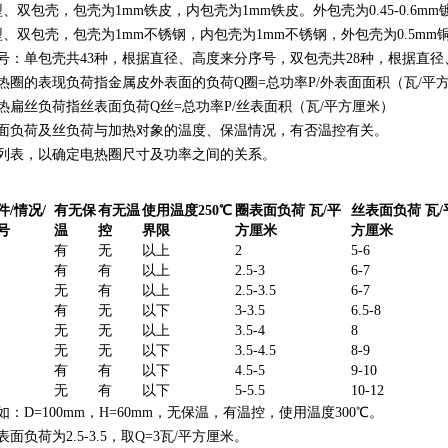
型、双包壳，包壳为1mm铁皮，内包壳为1mm铁皮。外包壳为0.45-0.6m
型、双包壳，包壳为1mm不锈钢，内包壳为1mm不锈钢，外包壳为0.5mm
号：单包壳共43种，根据直径、高度来分序号，双包壳共28种，根据直
热圈的表现负荷指金属皮外表面的负荷Q圈=总功率P/外表面面积（瓦/平
热扁丝负荷指丝表面负荷Q丝=总功率P/丝表面积（瓦/平方厘米）
面负荷及丝负荷与加热对象的温度、保温情况，有否温控有关。
列表，以确定电热圈尺寸及功率之间的关系。
件/情况/
有无保
有无温
使用温度250℃
圈表面负荷 瓦/平
丝表面负荷 瓦/
号
温
控
界限
方厘米
方厘米
有
无
以上
2
5-6
有
有
以上
2.5-3
6-7
无
有
以上
2.5-3.5
6-7
有
无
以下
3-3.5
6.5-8
无
无
以上
3.5-4
8
无
无
以下
3.5-4.5
8-9
有
有
以下
4.5-5
9-10
无
有
以下
5-5.5
10-12
如：D=100mm，H=60mm，无保温，有温控，使用温度300℃。
表面负荷为2.5-3.5，取Q=3瓦/平方厘米。