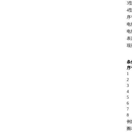
3
4
序
电
电
表
现
条
序
页
1
2
3
4
5
6
7
8
例
圈