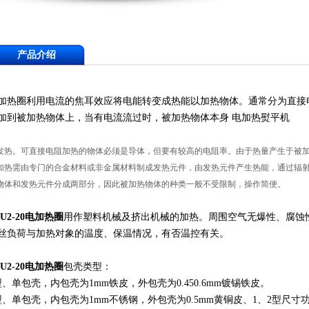
产品介绍
加热圈利用电流的焦耳效应将电能转变成热能以加热物体。通常分为直接
加到被加热物体上，当有电流流过时，被加热物体本身 电加热熨平机
发热。可直接电阻加热的物体必须是导体，但要有较高的电阻率。由于热量产生于被
加热需由专门的合金材料或非金属材料制成发热元件，由发热元件产生热能，通过辐
物体和发热元件分成两部分，因此被加热物体的种类一般不受限制，操作简便。
RU2-20电加热圈
用作塑料机械及挤出机械的加热。周围空气无爆性、腐蚀性
丝负荷与加热对象的温度、保温情况，有否温控有关。
RU2-20电加热圈
包壳类型：
型、单包壳，内包壳为1mm铁皮，外包壳为0.450.6mm镀锡铁皮。
型、单包壳，内包壳为1mm不锈钢，外包壳为0.5mm黄铜皮、1、2型尺寸