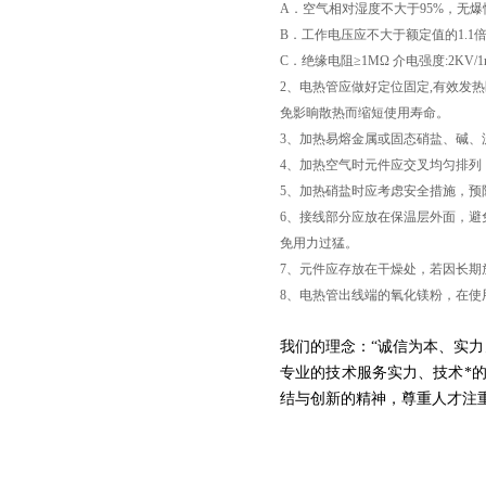
A．空气相对湿度不大于95%，无
B．工作电压应不大于额定值的1.1
C．绝缘电阻≥1MΩ 介电强度:2KV/1
2、电热管应做好定位固定,有效发
免影晌散热而缩短使用寿命。
3、加热易熔金属或固态硝盐、碱
4、加热空气时元件应交叉均匀排列
5、加热硝盐时应考虑安全措施，预
6、接线部分应放在保温层外面，避
免用力过猛。
7、元件应存放在干燥处，若因长期
8、电热管出线端的氧化镁粉，在使
我们的理念：“诚信为本、实
专业的技术服务实力、技术*
结与创新的精神，尊重人才注重