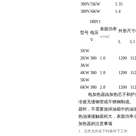
380V/5KW
1.35
380V/6KW
1.4
HRY1
表面功率
外形尺寸
型号
电压
w/cm2
V
L
L1
1KW
2KW
380
1.0
1200
11
3KW
4KW
380
1.8
1200
11
5KW
6KW
380
2.8
1200
11
电加热器由加热芯子和护套
冷拔无缝钢管或不锈钢制成。
器时，不需要放掉油箱中的油
热油液接触面积大，表面功率
加热器的注意事项
1、元件允许在下列条件下工作: