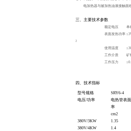
电加热器与被加热油液接触面积大
三、主要技术参数
额定电压 单相220V
表面发热功率 ≤3W/
2
使用温度 ≤300
工作介质 矿物
工作压力 ≤0.8M
页
四、技术指标
型号规格
SRY6-4
电压/功率
电热管表
率
cm2
380V/3KW
1.35
380V/4KW
1.4