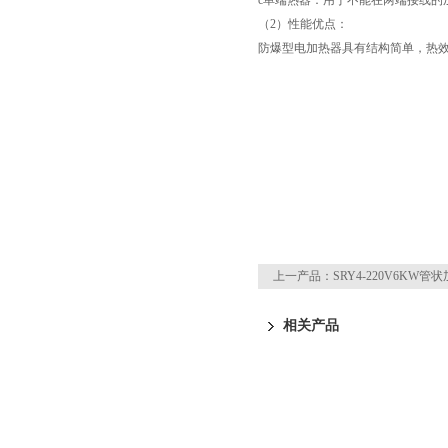
c单端热器：用于不能在两端接线的
（2）性能优点：
防爆型电加热器具有结构简单，热
上一产品：
SRY4-220V6KW管
相关产品