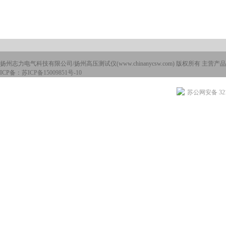
扬州志力电气科技有限公司/扬州高压测试仪(www.chinanycsw.com) 版权所有 主营产品
ICP备：
苏ICP备15009851号-10
苏公网安备 3210