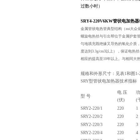
过数小时）
SRY4-220V6KW管状电加热器
金属管状电热管典型结构（zui大
螺旋电热丝与引出帮位于金属护套
匀地填充既绝缘又导热的氧化介质
度达到3.3g/cm3以上），保
相应的提高至10年以上。与相同大
规格和外形尺寸
：见表
1和图1-
SRY型管状电加热器
技术指标
页
电 压
功
型 号
(伏)
(
SRY2-220/1
220
1
SRY2-220/2
220
2
SRY2-220/3
220
3
SRY2-220/4
220
4