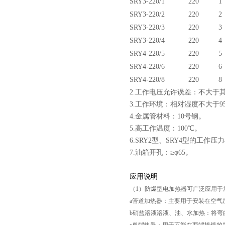
SRY3-220/1
220
1
SRY3-220/2
220
2
SRY3-220/3
220
3
SRY3-220/4
220
4
SRY4-220/5
220
5
SRY4-220/6
220
6
SRY4-220/8
220
8
2.
工作电压允许误差：不大于
3.
工作环境：相对湿度不大于
9
4.
金属管材料：
10
号钢。
5.
高工作温度：
100
℃。
6.SRY2
型、
SRY4
型的工作压力
7.
油箱开孔：
≥φ
65
。
应用说明
（1）防爆型电加热器可广泛应用
a管道加热器：主要用于安装在空气
b硝盐溶液溶液、油、水加热：将