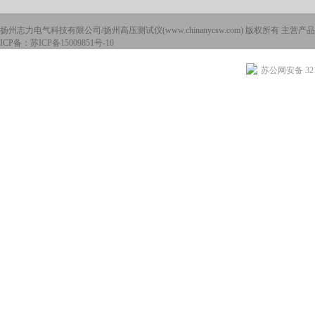
扬州志力电气科技有限公司/扬州高压测试仪(www.chinanycsw.com) 版权所有 主营产品
ICP备：
苏ICP备15009851号-10
苏公网安备 3210