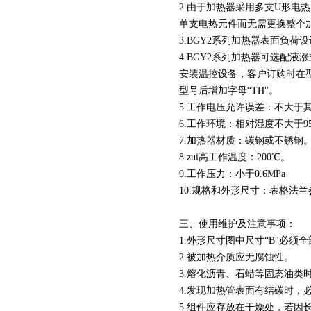
2.由于加热器采用多支U形
单支电热元件而无需更换整个
3.BGY2系列加热器表面负荷
4.BGY2系列加热器可选配
安装温控设备，客户订购时在
型号后增加字母“TH"。
5.工作电压允许误差：不大于
6.工作环境：相对湿度不大于9
7.加热器材质：碳钢或不锈钢
8.zui高工作温度：200℃。
页
9.工作压力：小于0.6MPa
10.规格和外形尺寸：表格法兰参
三、使用维护及注意事项：
1.外形尺寸图中尺寸“B"必
2.被加热介质应无腐蚀性。
3.熔化沥青、石蜡等固态油
4.发现加热管表面有结碳时，
5.组件应存放在干燥处，若因