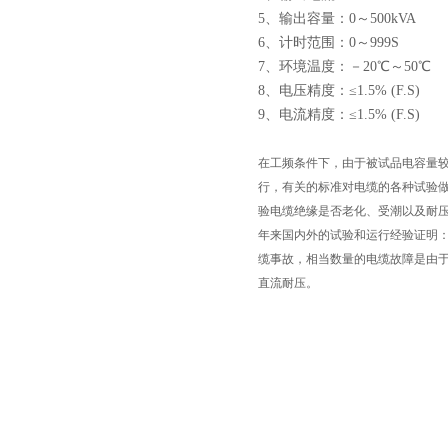
5、输出容量：0～500kVA
6、计时范围：0～999S
7、环境温度：－20℃～50℃
8、电压精度：≤1.5% (F.S)
9、电流精度：≤1.5% (F.S)
在工频条件下，由于被试品电容量
行，有关的标准对电缆的各种试验
验电缆绝缘是否老化、受潮以及耐
年来国内外的试验和运行经验证明
缆事故，相当数量的电缆故障是由
直流耐压。