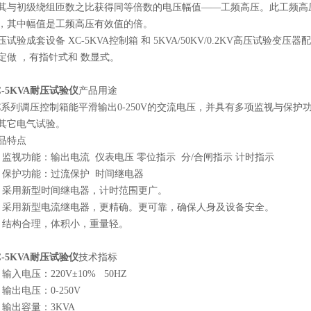
其与初级绕组匝数之比获得同等倍数的电压幅值――工频高压。此工频高
，其中幅值是工频高压有效值的倍。
压试验成套设备 XC-5KVA控制箱 和 5KVA/50KV/0.2KV高压试验
定做 ，有指针式和 数显式。
-5KVA
耐压试验仪
产品用途
C系列调压控制箱能平滑输出0-250V的交流电压，并具有多项监视与保
其它电气试验。
品特点
、监视功能：输出电流 仪表电压 零位指示 分/合闸指示 计时指示
、保护功能：过流保护 时间继电器
、采用新型时间继电器，计时范围更广。
、采用新型电流继电器，更精确。更可靠，确保人身及设备安全。
、结构合理，体积小，重量轻。
-5KVA
耐压试验仪
技术指标
、输入电压：220V±10% 50HZ
、输出电压：0-250V
、输出容量：3KVA