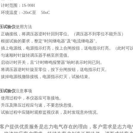
、计时范围：1S-99H
、环境温度：-20oC至 50oC
压试验仪
使用方法
、正确接线，将调压器逆时针回到零位。（调压器不到零位不能升压）
、根据试验的要求，整定“时间继电器"及“电流继电器"。
、插上电源线，电源指示灯亮，按上合闸按扭，送电指示灯亮。（此时可
、匀速顺时针旋转调压器手柄至所需值。
、启动计时开关，且“计时蜂鸣报警器"响时表示时间已到。
、将调压器逆时针旋至零位，按下分闸按钮，送电指示灯灭。
、拔掉电源线撤除接线，电源指示灯灭，试验结束。
压试验仪
注意事项
、使用过程中，本仪器应可靠接地。
、升压及降压过程应匀速，不要忽快忽慢。
、试验过程中应随时观察监视仪表，及时发现意外情况。
客户提供优质服务是志力电气存在的理由，客户需求是志力电