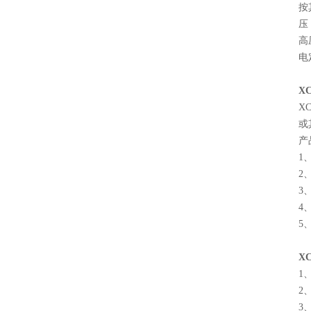
按
压
高
电
XC
X
或
产
1
页
2
3
4
5
XC
1
2
3