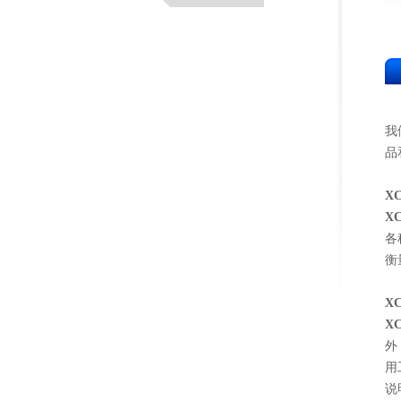
我
品
XC
X
各
衡
XC
X
外
用
说