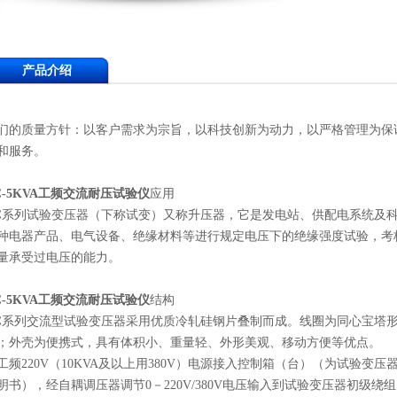
产品介绍
们的质量方针：以客户需求为宗旨，以科技创新为动力，以严格管理为保
和服务。
-5KVA
工频交流耐压试验仪
应用
C
系列试验变压器（下称试变）又称升压器，它是发电站、供配电系统及
种电器产品、电气设备、绝缘材料等进行规定电压下的绝缘强度试验，考
量承受过电压的能力。
-5KVA
工频交流耐压试验仪
结构
C
系列交流型试验变压器采用优质冷轧硅钢片叠制而成。线圈为同心宝塔
；外壳为便携式，具有体积小、重量轻、外形美观、移动方便等优点。
工频220V（10KVA及以上用380V）电源接入控制箱（台）（为试验
明书），经自耦调压器调节0－220V/380V电压输入到试验变压器初级