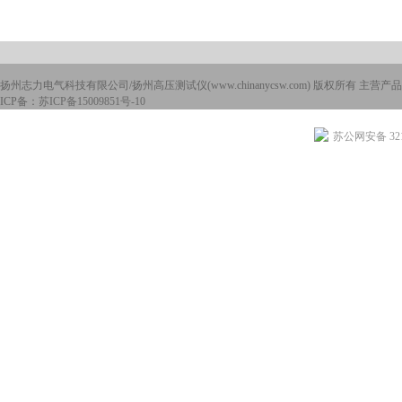
扬州志力电气科技有限公司/扬州高压测试仪(www.chinanycsw.com) 版权所有 主营产品
ICP备：
苏ICP备15009851号-10
苏公网安备 3210