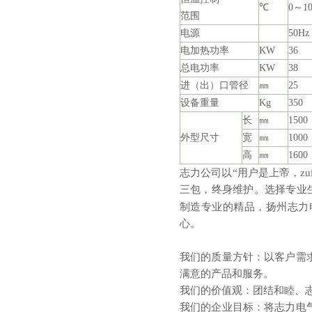
℃
0～10
范围
电源
50H
电加热功率
KW
36
总电功率
KW
38
进（出）口管径
㎜
25
设备重量
Kg
350
长
㎜
1500
外型尺寸
宽
㎜
1000
高
㎜
1600
志力公司以“用户是上帝，z
三包，终身维护。选择专业
制造专业的精品，扬州志力
心。
我们的质量方针：以客户需
满意的产品和服务。
我们的价值观：团结和睦、
我们的企业目标：将志力电