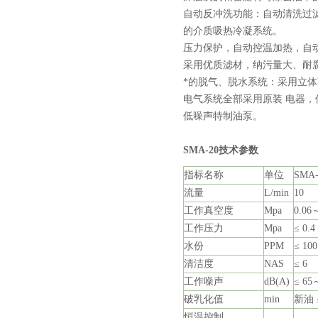
自动反冲洗功能：自动清洗过
的介质吸热冷凝系统。
压力保护，自动控温加热，自
采用优质滤材，纳污量大、耐
*的脱气、脱水系统：采用立
电气系统全部采用原装 电器
低噪声特制油泵。
SMA-20技术参数
指标名称
单位
SMA-
流量
L/min
10
页
工作真空度
Mpa
0.06
工作压力
Mpa
≤ 0.4
水份
PPM
≤ 100
清洁度
NAS
≤ 6
工作噪声
dB(A)
≤ 65
破乳化值
min
新油 ≤
恒温控制