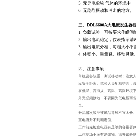
5. 无导电尘埃 气体的环境中；
6. 无剧烈振动和冲击的地方。
三、
DDL6600A
大电流发生器
1. 负载试验，可按要求作瞬间
2. 输出电流稳定，仪表指示
3. 输出电流分档，每档大小
4. 体积小、重量轻、移动灵
四、注意事项：
页
单机设备较重；测试移动时：注意
应安全距离。试验人员配戴护具，
在低温、高海拔、高温、高湿环境
外壳必须接地，不要因为低电压而
全。
升流器次级至被试品导线不宜太长、
至电流升不到额定值。
工作前先检查电源有足够的容量否
工作现场不应有易燃物。温升试验