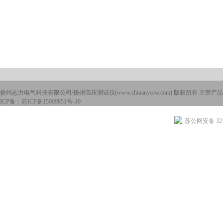
扬州志力电气科技有限公司/扬州高压测试仪(www.chinanycsw.com) 版权所有 主营产品
ICP备：
苏ICP备15009851号-10
苏公网安备 3210