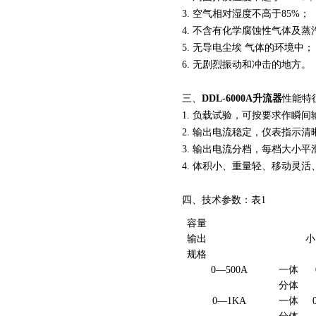
3. 空气相对湿度不高于85%；
4. 不含有化学腐蚀性气体及
5. 无导电尘埃 气体的环境中；
6. 无剧烈振动和冲击的地方。
三、
DDL-6000A升流器
性能特
1. 负载试验，可按要求作瞬间
2. 输出电流稳定，仪表指示
3. 输出电流分档，每档大小
4. 体积小、重量轻、移动灵
页
四、技术参数：表1
容量
输出
小
规格
0—500A
一体
分体
0—1KA
一体