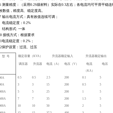
. 6 测量精度：（采用0.2S级材料）实际在0.3左右；各电流均可平滑平稳
效数值，精度高、稳定度高。
. 7 输出电流方式：真有效值连续可调；
.8 电流稳定度：0.2%
.9 结构形式: 一体
.10 接线方式：根据要求
.11电流稳定度：0.2%；
.12保护设置：过流、过压
额定容量（KVA）
升流器额定输入
升流器额定输出
型 号
调压器
升流器
电流（A）
电压（V）
电流
电压
（KA）
0.5
0.5
2.5
200
0.1
5
00A
00A
3
3
15
200
0.5
5
000A
5
5
25
200
1
5
500A
7
7
35
200
1.5
5
000A
10
10
50
200
2
5
000A
15
15
37.5
400
3
5