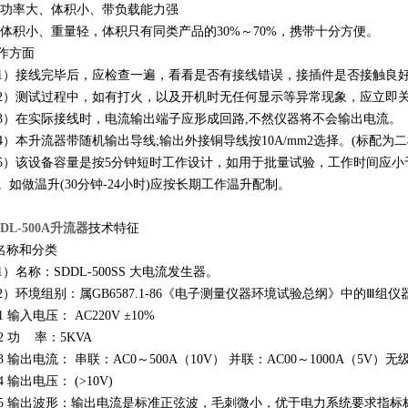
 功率大、体积小、带负载能力强
 体积小、重量轻，体积只有同类产品的30%～70%，携带十分方便。
作方面
1）接线完毕后，应检查一遍，看看是否有接线错误，接插件是否接触良
2）测试过程中，如有打火，以及开机时无任何显示等异常现象，应立即
3）在实际接线时，电流输出端子应形成回路,不然仪器将不会输出电流。
4）本升流器带随机输出导线;输出外接铜导线按10A/mm2选择。(标配为二
5）该设备容量是按5分钟短时工作设计，如用于批量试验，工作时间应小于
。如做温升(30分钟-24小时)应按长期工作温升配制。
DDL-500A升流器
技术特征
.名称和分类
1）名称：SDDL-500SS 大电流发生器。
2）环境组别：属GB6587.1-86《电子测量仪器环境试验总纲》中的Ⅲ
 1 输入电压： AC220V ±10%
. 2 功 率：5KVA
. 3 输出电流： 串联：AC0～500A（10V） 并联：AC00～1000A（5
 4 输出电压： (>10V)
. 5 输出波形：输出电流是标准正弦波，毛刺微小，优于电力系统要求指标