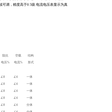
连续可调，精度高于0.5级.电流电压表显示为真
阻抗
空载
结构
电压%
电流%
形式
∠
∠
一体
8
6
∠
∠
一体
8
6
∠
∠
一体
8
6
∠
∠
一体
8
6
∠
∠
分体
8
6
∠
∠
分体