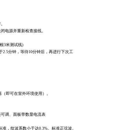
好。
关闭电源并重新检查接线。
根3米测试线)
2.5分钟，等待10分钟后，再进行下次工
组仪器（即可在室外环境使用）。
V）无级可调、面板带数显电流表
标准，纹波系数小于达0.3%。标准正弦波。