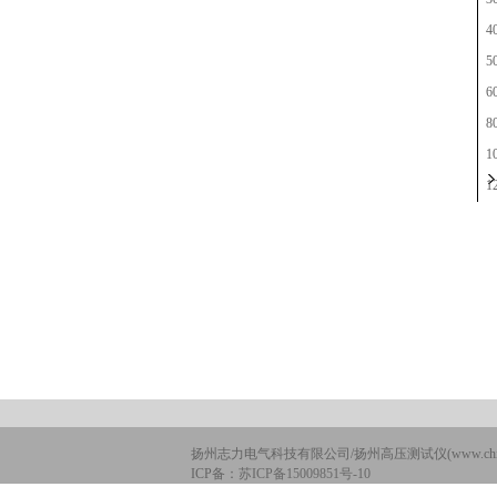
4
5
6
8
1
1
扬州志力电气科技有限公司/扬州高压测试仪(www.chinan
ICP备：
苏ICP备15009851号-10