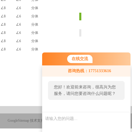
8
6
∠
∠
分体
8
6
∠
∠
分体
返回
8
6
∠
∠
分体
8
6
∠
∠
分体
上一产品：
TKDF-500A/5
8
6
下一产品：
SDDL-2000A双
∠
∠
分体
8
6
∠
∠
分体
8
6
在线交流
咨询热线：17751333616
您好！欢迎前来咨询，很高兴为您
服务，请问您要咨询什么问题呢？
GoogleSitemap
技术支持：
智慧城市网
管理登陆