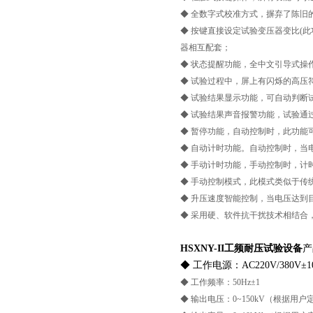
◆ 全数字式校准方式，摒弃了陈旧
◆ 按键直接设定试验变压器变比(
器相互配套；
◆ 状态提醒功能，全中文引导式操
◆ 试验过程中，屏上有闪烁的高压
◆ 试验结果显示功能，可自动判断
◆ 试验结果声音报警功能，试验通
◆ 暂停功能，自动控制时，此功能
◆ 自动计时功能。自动控制时，当
◆ 手动计时功能，手动控制时，计
◆ 手动控制模式，此模式类似于传
页
◆ 升压速度智能控制，当电压达到
◆ 采用硬、软件抗干扰技术相结合
HSXNY-II
工频耐压试验设备
产
◆ 工作电源：AC220V/380
◆ 工作频率：50Hz±1
◆ 输出电压：0~150kV（根据