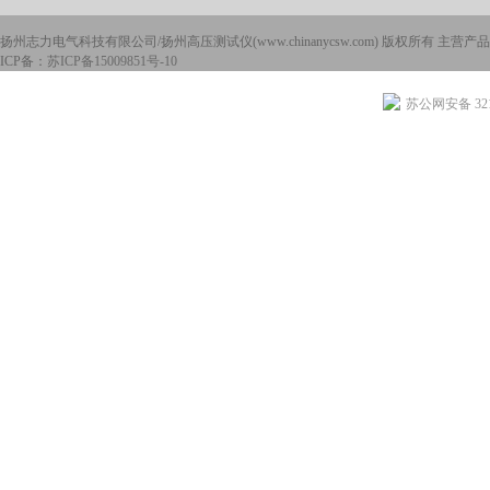
扬州志力电气科技有限公司/扬州高压测试仪(www.chinanycsw.com) 版权所有 主营产品
ICP备：
苏ICP备15009851号-10
苏公网安备 3210