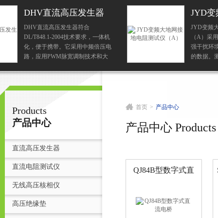
JYD变频大地网接地电
阻测试仪（A）
JYD变频大地网接地电阻测试仪
（A）采用异频抗干扰技术，能在
扬州志力电气科技有限公司/扬州高压测试仪
强干扰环境下准确测得工频50Hz下
的数据。测试电流大5A，不会引起
测试时接地装置的电位过高，同时
它还具有*的能力，故可以在不停
首
电的情况下进行...
首页
>
产品中心
Products
产品中心
产品中心 Products
直流高压发生器
直流电阻测试仪
QJ84B型数字式直
流电桥
无线高压核相仪
高压绝缘垫